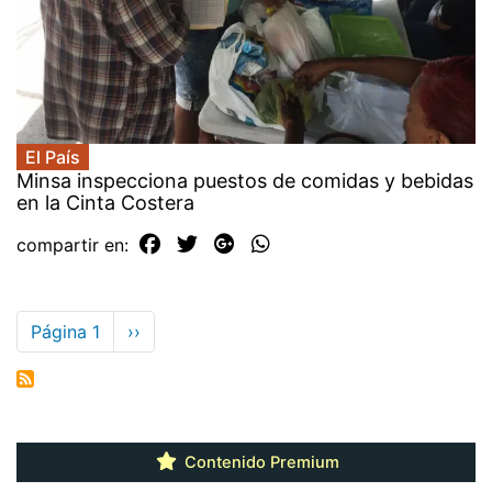
El País
Minsa inspecciona puestos de comidas y bebidas
en la Cinta Costera
compartir en:
Paginación
Página 1
Siguiente
››
página
Contenido Premium