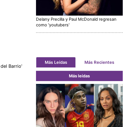
Delany Precilla y Paul McDonald regresan
como 'youtubers'
Más Leídas
Más Recientes
del Barrio'
Más leídas