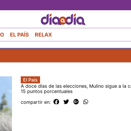
Pasar
al
contenido
principal
RO
EL PAÍS
RELAX
El País
A doce días de las elecciones, Mulino sigue a la
15 puntos porcentuales
compartir en: