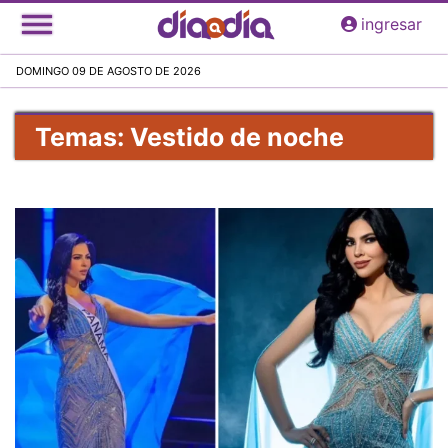
Pasar
ingresar
al
contenido
DOMINGO 09 DE AGOSTO DE 2026
principal
Temas: Vestido de noche