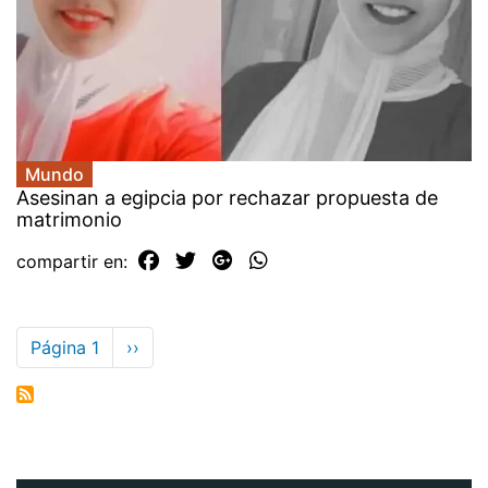
Mundo
Asesinan a egipcia por rechazar propuesta de
matrimonio
compartir en:
Paginación
Página 1
Siguiente
››
página