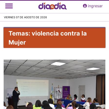
Pasar
ingresar
al
contenido
VIERNES 07 DE AGOSTO DE 2026
principal
Temas: violencia contra la
Mujer