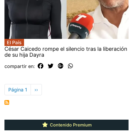
El País
César Caicedo rompe el silencio tras la liberación
de su hija Dayra
compartir en:
Paginación
Página 1
Siguiente
››
página
Contenido Premium