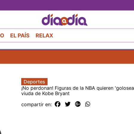
Pasar
al
contenido
principal
RO
EL PAÍS
RELAX
Deportes
¡No perdonan! Figuras de la NBA quieren 'golosear
viuda de Kobe Bryant
compartir en: