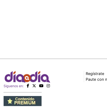
Regístrate
Paute con 
Siguenos en: