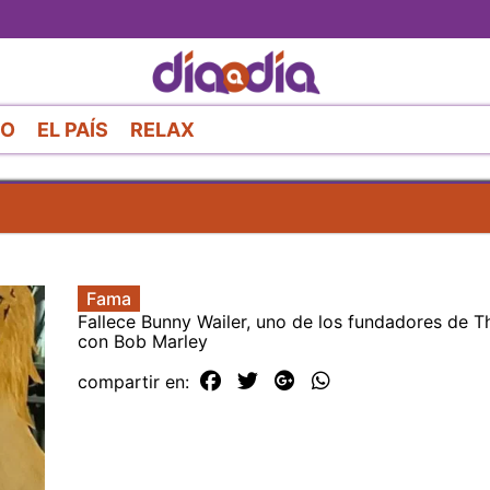
Pasar
al
contenido
principal
RO
EL PAÍS
RELAX
Fama
Fallece Bunny Wailer, uno de los fundadores de T
con Bob Marley
compartir en: