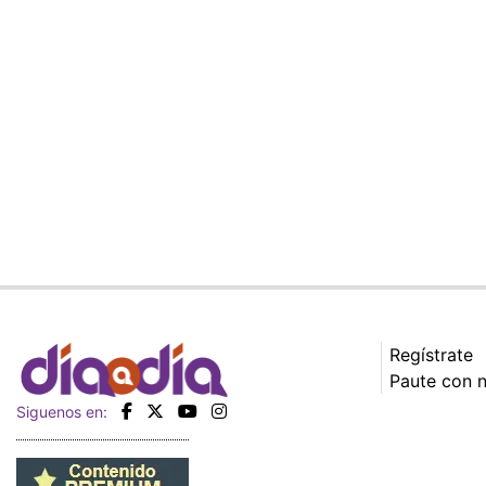
Regístrate
Paute con 
Siguenos en: