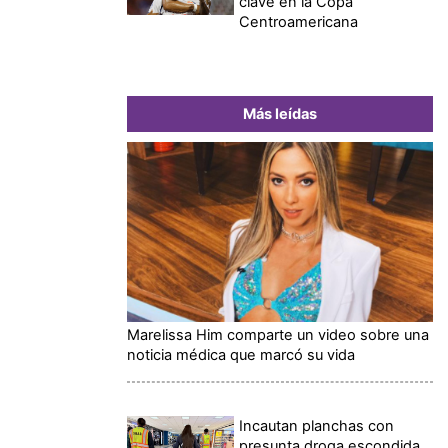
clave en la Copa
Centroamericana
Más leídas
Marelissa Him comparte un video sobre una
noticia médica que marcó su vida
Incautan planchas con
presunta droga escondida