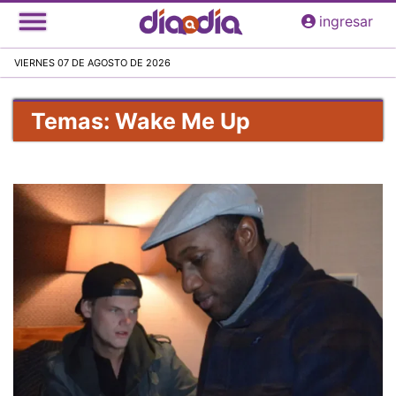
Pasar
ingresar
al
contenido
VIERNES 07 DE AGOSTO DE 2026
principal
Temas: Wake Me Up