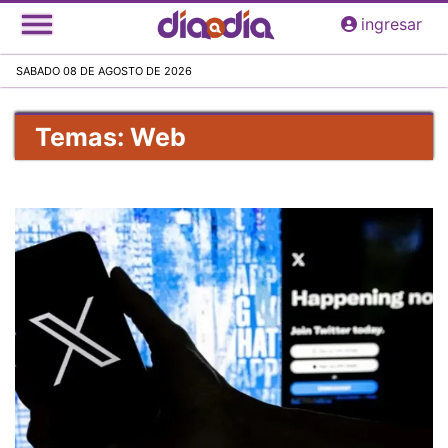
Pasar
ingresar
al
contenido
SABADO 08 DE AGOSTO DE 2026
principal
Temas: Web