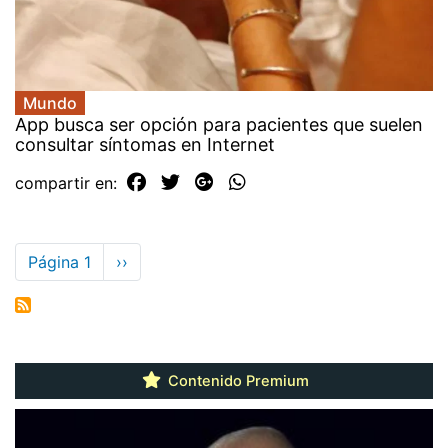
Mundo
App busca ser opción para pacientes que suelen
consultar síntomas en Internet
compartir en:
Paginación
Página 1
Siguiente
››
página
Contenido Premium