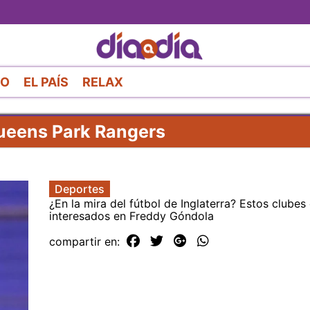
Pasar
al
contenido
principal
RO
EL PAÍS
RELAX
ueens Park Rangers
Deportes
¿En la mira del fútbol de Inglaterra? Estos clubes 
interesados en Freddy Góndola
compartir en: