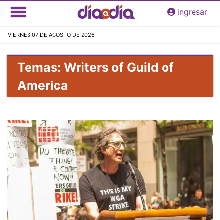
Pasar
ingresar
al
contenido
VIERNES 07 DE AGOSTO DE 2026
principal
Temas: Writers of Guild of
America