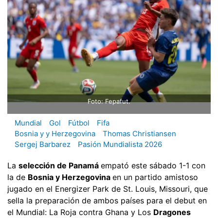
Foto: Fepafut.
Mundial
Gol
Fútbol
Fifa
Bosnia y y Herzegovina
Thomas Christiansen
Sergej Barbarez
Pasión Mundialista 2026
La
selección de Panamá
empató este sábado 1-1 con
la de
Bosnia y Herzegovina
en un partido amistoso
jugado en el Energizer Park de St. Louis, Missouri, que
sella la preparación de ambos países para el debut en
el Mundial: La Roja contra Ghana y Los
Dragones