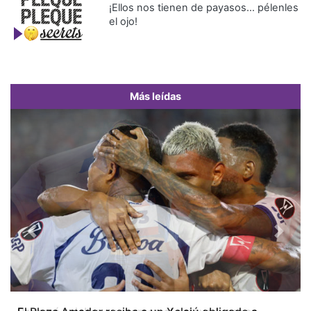
¡Ellos nos tienen de payasos… pélenles
el ojo!
Más leídas
Previous
Next