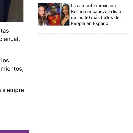
La cantante mexicana
Belinda encabeza la lista
de los 50 más bellos de
People en Español
ntas
o anual,
 los
amientos;
n siempre