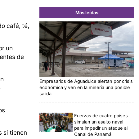
Más leídas
o café, té,
or un
ientes de
.
an
Empresarios de Aguadulce alertan por crisis
e
económica y ven en la minería una posible
salida
os
Fuerzas de cuatro países
simulan un asalto naval
para impedir un ataque al
 si tienen
Canal de Panamá