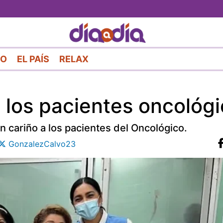
Pasar
al
contenido
principal
RO
EL PAÍS
RELAX
e los pacientes oncológ
n cariño a los pacientes del Oncológico.
GonzalezCalvo23