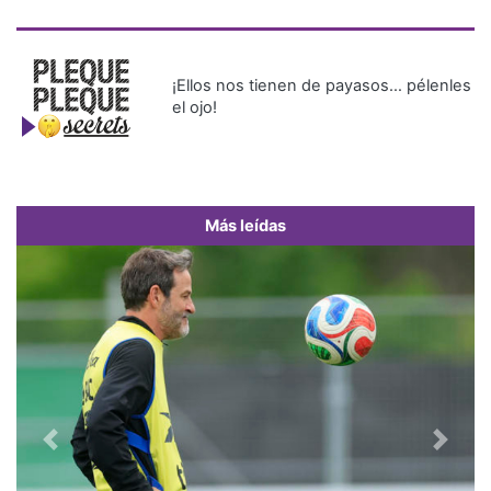
¡Ellos nos tienen de payasos… pélenles
el ojo!
Más leídas
Previous
Next