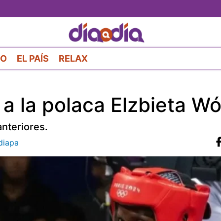
Pasar
al
contenido
principal
RO
EL PAÍS
RELAX
a la polaca Elzbieta Wó
anteriores.
diapa