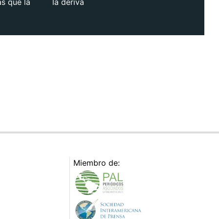
as que la
la deriva
Miembro de: