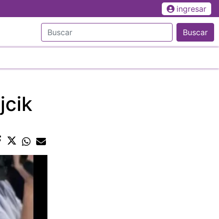
ingresar
Buscar
jcik