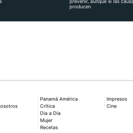
s
prevenir, aunque sí las caus
producen
Panamá América
Impresos
nosotros
Crítica
Cine
Día a Día
Mujer
Recetas