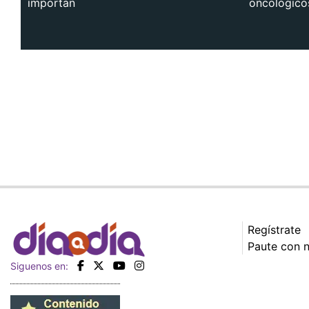
importan
oncológico
Regístrate
Paute con 
Siguenos en: