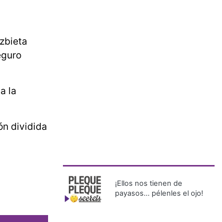
zbieta
eguro
a la
ón dividida
¡Ellos nos tienen de
payasos… pélenles el ojo!