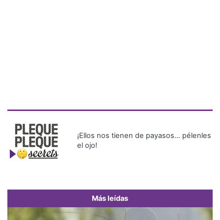
¡Ellos nos tienen de payasos… pélenles
el ojo!
Más leídas