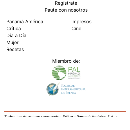
Regístrate
Paute con nosotros
Panamá América
Impresos
Crítica
Cine
Día a Día
Mujer
Recetas
Miembro de:
Todos los derechos reservados Editora Panamá América S.A. -
Ciudad de Panamá - Panamá 2026.
Prohibida su reproducción total o parcial, sin autorización escrita
de su titular