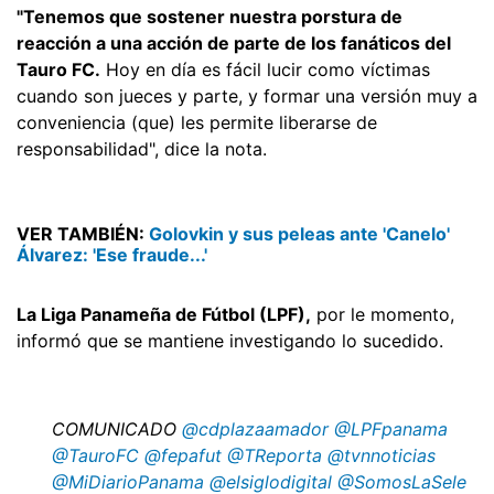
"Tenemos que sostener nuestra porstura de
reacción a una acción de parte de los fanáticos del
Tauro FC.
Hoy en día es fácil lucir como víctimas
cuando son jueces y parte, y formar una versión muy a
conveniencia (que) les permite liberarse de
responsabilidad", dice la nota.
VER TAMBIÉN:
Golovkin y sus peleas ante 'Canelo'
Álvarez: 'Ese fraude...'
La Liga Panameña de Fútbol (LPF),
por le momento,
informó que se mantiene investigando lo sucedido.
COMUNICADO
@cdplazaamador
@LPFpanama
@TauroFC
@fepafut
@TReporta
@tvnnoticias
@MiDiarioPanama
@elsiglodigital
@SomosLaSele