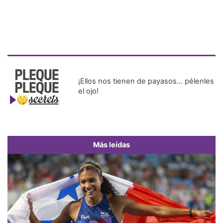
¡Ellos nos tienen de payasos… pélenles
el ojo!
Más leídas