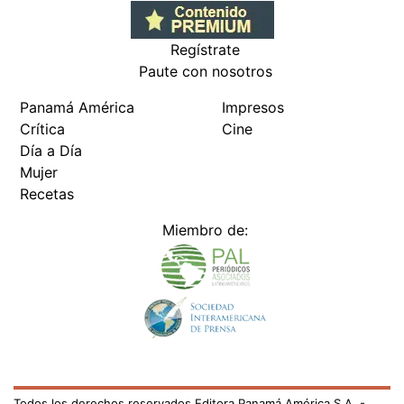
Regístrate
Paute con nosotros
Panamá América
Impresos
Crítica
Cine
Día a Día
Mujer
Recetas
Miembro de:
Todos los derechos reservados Editora Panamá América S.A. -