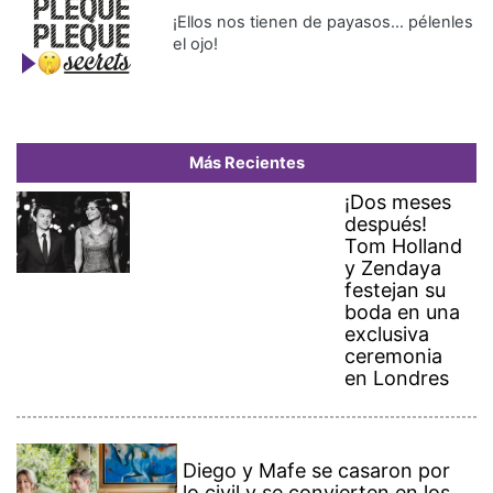
¡Ellos nos tienen de payasos… pélenles
el ojo!
Más Recientes
¡Dos meses
después!
Tom Holland
y Zendaya
festejan su
boda en una
exclusiva
ceremonia
en Londres
Diego y Mafe se casaron por
lo civil y se convierten en los