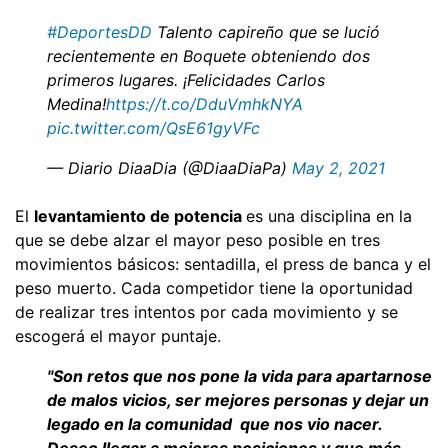
#DeportesDD
Talento capireño que se lució
recientemente en Boquete obteniendo dos
primeros lugares. ¡Felicidades Carlos
Medina!
https://t.co/DduVmhkNYA
pic.twitter.com/QsE61gyVFc
— Diario DiaaDia (@DiaaDiaPa)
May 2, 2021
El
levantamiento de potencia
es una disciplina en la
que se debe alzar el mayor peso posible en tres
movimientos básicos: sentadilla, el press de banca y el
peso muerto. Cada competidor tiene la oportunidad
de realizar tres intentos por cada movimiento y se
escogerá el mayor puntaje.
"Son retos que nos pone la vida para apartarnose
de malos vicios, ser mejores personas y dejar un
legado en la comunidad que nos vio nacer.
Deseo llegar a mejores posiciones y que más