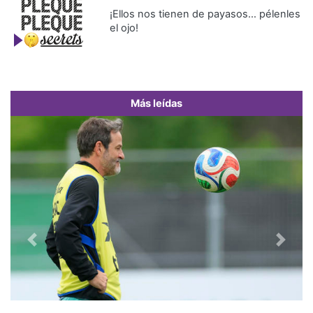
¡Ellos nos tienen de payasos… pélenles
el ojo!
Más leídas
Previous
Next