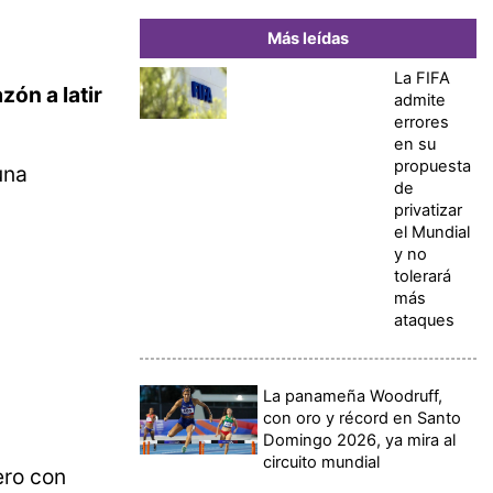
Más leídas
La FIFA
zón a latir
admite
errores
en su
propuesta
una
de
privatizar
el Mundial
y no
tolerará
más
ataques
La panameña Woodruff,
con oro y récord en Santo
Domingo 2026, ya mira al
circuito mundial
ero con