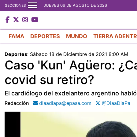
JUEVES 06 DE AGOSTO DE 2026
SECCIONES
FAMA
DEPORTES
MUNDO
TIERRA ADENT
Deportes
:
Sábado 18 de Diciembre de 2021 8:00 AM
Caso 'Kun' Agüero: ¿C
covid su retiro?
El cardiólogo del exdelantero argentino habló
Redacción
diaadiapa@epasa.com
@DiaaDiaPa