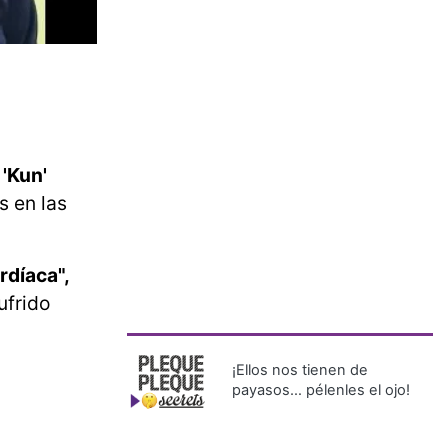
 'Kun'
s en las
rdíaca",
ufrido
¡Ellos nos tienen de
payasos… pélenles el ojo!