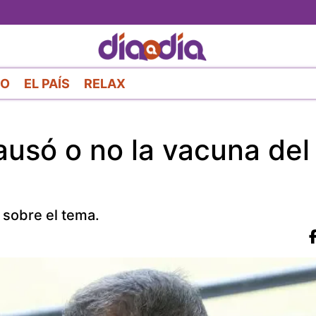
Pasar
al
contenido
principal
RO
EL PAÍS
RELAX
ausó o no la vacuna del
 sobre el tema.