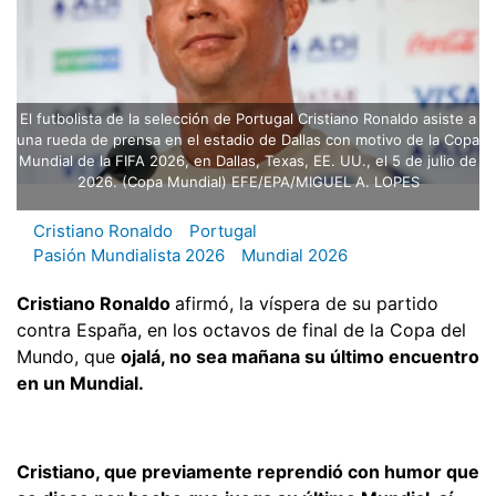
El futbolista de la selección de Portugal Cristiano Ronaldo asiste a
una rueda de prensa en el estadio de Dallas con motivo de la Copa
Mundial de la FIFA 2026, en Dallas, Texas, EE. UU., el 5 de julio de
2026. (Copa Mundial) EFE/EPA/MIGUEL A. LOPES
Cristiano Ronaldo
Portugal
Pasión Mundialista 2026
Mundial 2026
Cristiano Ronaldo
afirmó, la víspera de su partido
contra España, en los octavos de final de la Copa del
Mundo, que
ojalá, no sea mañana su último encuentro
en un Mundial.
Cristiano, que previamente reprendió con humor que