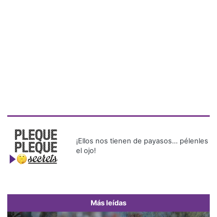
¡Ellos nos tienen de payasos… pélenles
el ojo!
Más leídas