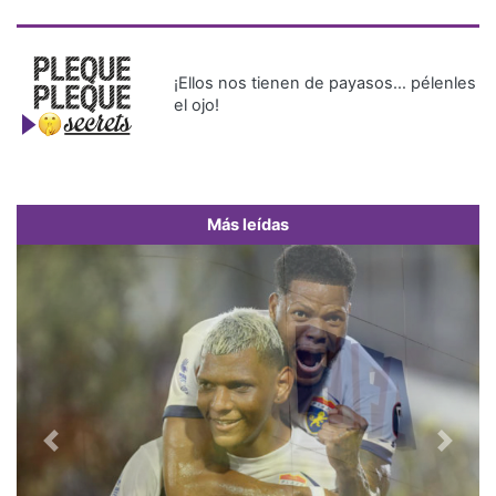
¡Ellos nos tienen de payasos… pélenles
el ojo!
Más leídas
Previous
Next