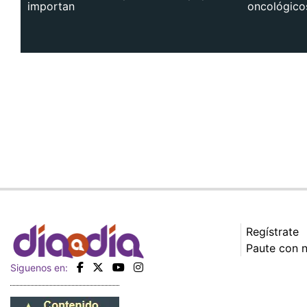
importan
oncológico
Regístrate
Paute con 
Siguenos en: