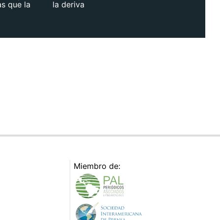
as que la
la deriva
Miembro de: