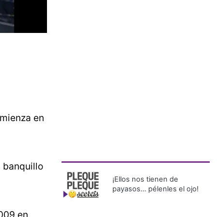
mienza en
l banquillo
¡Ellos nos tienen de
payasos… pélenles el ojo!
009 en