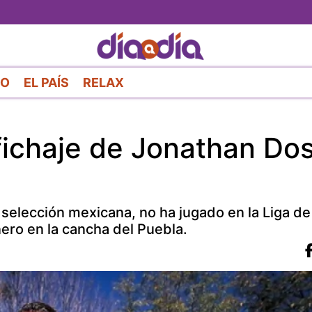
Pasar
al
contenido
principal
RO
EL PAÍS
RELAX
fichaje de Jonathan Do
a selección mexicana, no ha jugado en la Liga de 
ero en la cancha del Puebla.