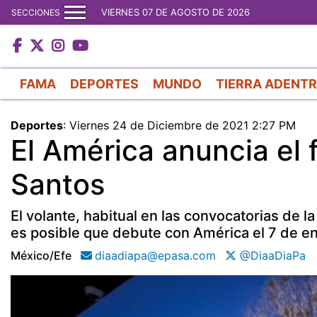
VIERNES 07 DE AGOSTO DE 2026
SECCIONES
FAMA
DEPORTES
MUNDO
TIERRA ADENT
Deportes
:
Viernes 24 de Diciembre de 2021 2:27 PM
El América anuncia el 
Santos
El volante, habitual en las convocatorias de l
es posible que debute con América el 7 de en
México/efe
diaadiapa@epasa.com
@DiaaDiaPa