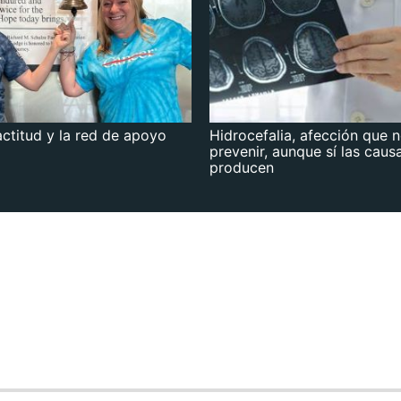
actitud y la red de apoyo
Hidrocefalia, afección que 
prevenir, aunque sí las caus
producen