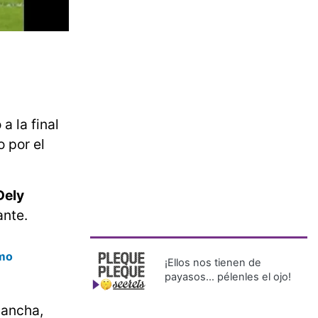
a la final
o por el
Dely
ante.
smo
¡Ellos nos tienen de
payasos… pélenles el ojo!
cancha,