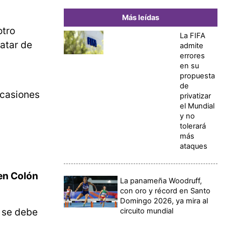
Más leídas
otro
La FIFA
atar de
admite
errores
en su
propuesta
de
ocasiones
privatizar
el Mundial
y no
tolerará
más
ataques
 en Colón
La panameña Woodruff,
con oro y récord en Santo
Domingo 2026, ya mira al
 se debe
circuito mundial