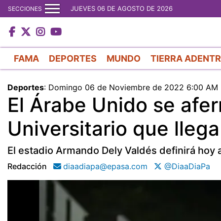
JUEVES 06 DE AGOSTO DE 2026
SECCIONES
FAMA
DEPORTES
MUNDO
TIERRA ADENT
Deportes
:
Domingo 06 de Noviembre de 2022 6:00 AM
El Árabe Unido se afer
Universitario que lleg
El estadio Armando Dely Valdés definirá hoy al
Redacción
diaadiapa@epasa.com
@DiaaDiaPa