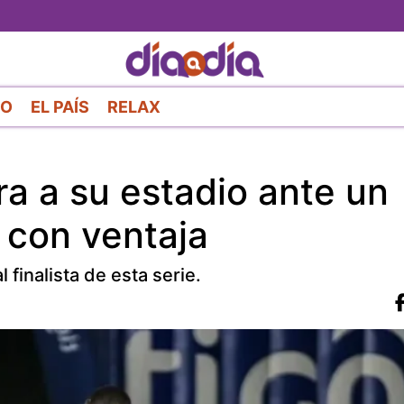
Pasar
al
contenido
principal
RO
EL PAÍS
RELAX
ra a su estadio ante un
a con ventaja
 finalista de esta serie.