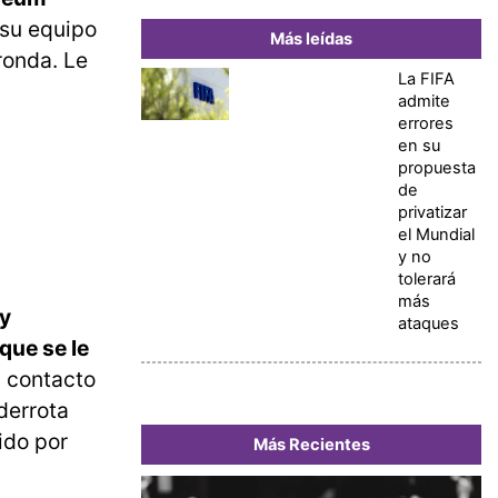
 su equipo
Más leídas
ronda. Le
La FIFA
admite
errores
en su
propuesta
de
privatizar
el Mundial
y no
tolerará
más
 y
ataques
que se le
 contacto
derrota
ido por
Más Recientes