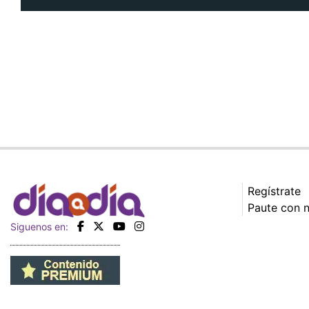
Regístrate
Paute con 
Siguenos en: