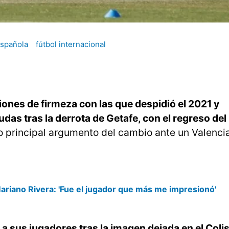
española
fútbol internacional
iones de firmeza con las que despidió el 2021 y
das tras la derrota de Getafe, con el regreso del
mo principal argumento del cambio ante un Valenci
ariano Rivera: 'Fue el jugador que más me impresionó'
ti a sus jugadores tras la imagen dejada en el Col