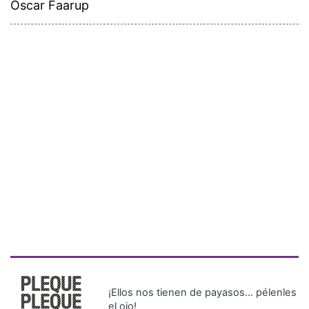
Óscar Faarup
¡Ellos nos tienen de payasos… pélenles
el ojo!