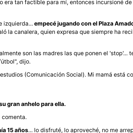
o era tan factible para mí, entonces incursioné de 
 izquierda...
empecé jugando con el Plaza Amador
ñaló la canalera, quien expresa que siempre ha reci
lmente son las madres las que ponen el 'stop'... 
tbol", dijo.
os estudios (Comunicación Social). Mi mamá está c
 su gran anhelo para ella.
,
comenta.
nía 15 años
... lo disfruté, lo aproveché, no me arre