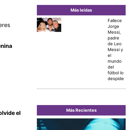
Más leídas
Fallece
jeres
Jorge
Messi,
padre
de Leo
enina
Messi y
el
mundo
del
fútbol lo
despide
Más Recientes
lvide el