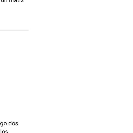
n un matiz
ngo dos
 los