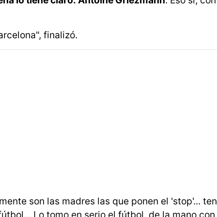
a lo tiene claro: Antoine Griezmann
. Eso sí, co
rcelona", finalizó.
nte son las madres las que ponen el 'stop'... te
tbol... Lo tomo en serio el fútbol, de la mano con