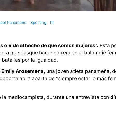
tbol Panameño
Sporting
lff
os olvide el hecho de que somos mujeres".
Esta po
adora que busque hacer carrera en el balompié fe
 batallas por la igualdad.
e Emily Arosemena,
una joven atleta panameña, d
e deporte no la aparta de "siempre estar lo más fe
 la mediocampista, durante una entrevista con
dí