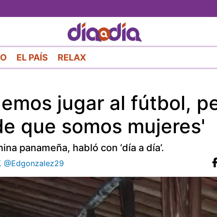
Pasar
al
contenido
principal
RO
EL PAÍS
RELAX
emos jugar al fútbol, p
de que somos mujeres'
ina panameña, habló con ‘día a día’.
@Edgonzalez29