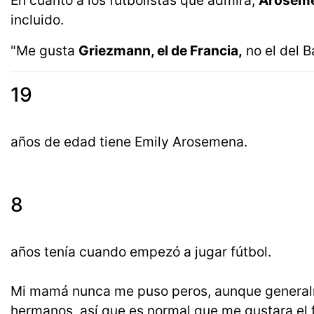
En cuanto a los futbolistas que admira,
Arosemen
incluido.
"Me gusta
Griezmann, el de Francia,
no el del Ba
19
años de edad tiene Emily Arosemena.
8
años tenía cuando empezó a jugar fútbol.
Mi mamá nunca me puso peros, aunque generalme
hermanos, así que es normal que me gustara el fú