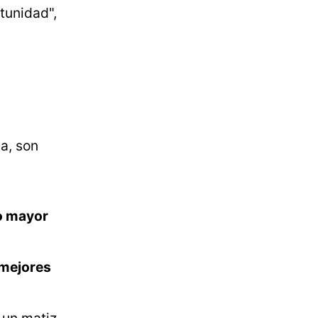
tunidad",
a, son
 o mayor
 mejores