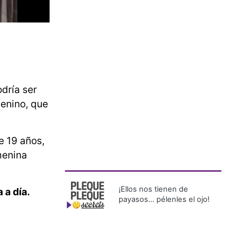
dría ser
menino, que
e 19 años,
menina
¡Ellos nos tienen de
a a día.
payasos… pélenles el ojo!