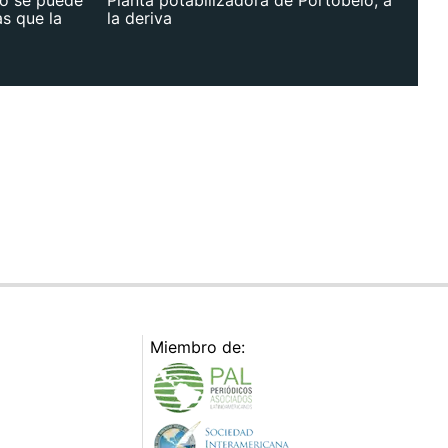
as que la
la deriva
Miembro de: