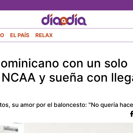
Pasar
al
contenido
principal
RO
EL PAÍS
RELAX
ominicano con un solo
a NCAA y sueña con lleg
os, su amor por el baloncesto: "No quería hace