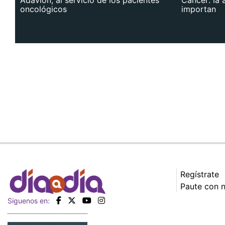
oncológicos
importan
Regístrate
Paute con 
Siguenos en: