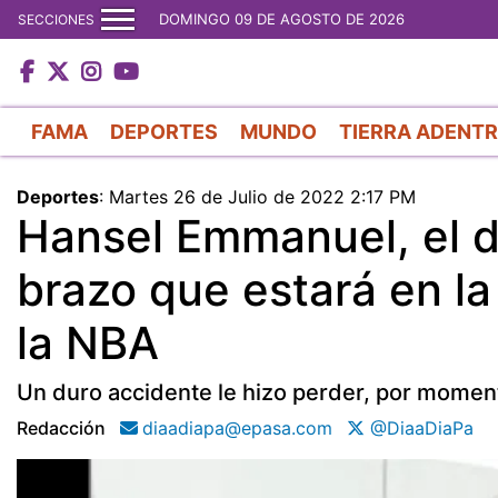
DOMINGO 09 DE AGOSTO DE 2026
SECCIONES
FAMA
DEPORTES
MUNDO
TIERRA ADENT
Deportes
:
Martes 26 de Julio de 2022 2:17 PM
Hansel Emmanuel, el d
brazo que estará en l
la NBA
Un duro accidente le hizo perder, por moment
Redacción
diaadiapa@epasa.com
@DiaaDiaPa