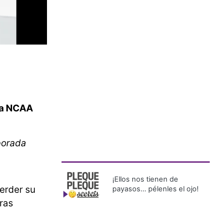
 la NCAA
porada
¡Ellos nos tienen de
erder su
payasos… pélenles el ojo!
ras