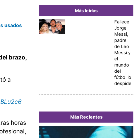
Más leídas
Fallece
es usados
Jorge
Messi,
padre
de Leo
Messi y
del brazo,
el
mundo
del
fútbol lo
tó a
despide
OBLu2c6
Más Recientes
ras horas
ofesional,