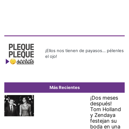
¡Ellos nos tienen de payasos… pélenles
el ojo!
Más Recientes
¡Dos meses
después!
Tom Holland
y Zendaya
festejan su
boda en una