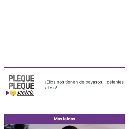
¡Ellos nos tienen de payasos… pélenles
el ojo!
Más leídas