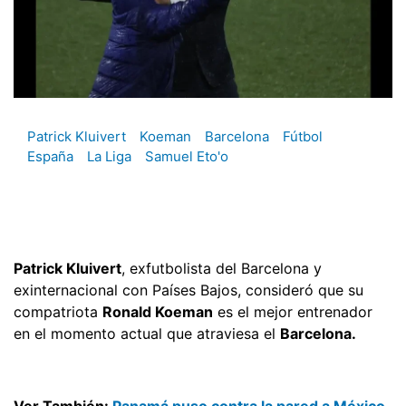
Patrick Kluivert
Koeman
Barcelona
Fútbol
España
La Liga
Samuel Eto'o
Patrick Kluivert
, exfutbolista del Barcelona y
exinternacional con Países Bajos, consideró que su
compatriota
Ronald Koeman
es el mejor entrenador
en el momento actual que atraviesa el
Barcelona.
Ver También:
Panamá puso contra la pared a México,