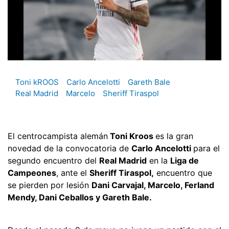
Toni kROOS
Carlo Ancelotti
Gareth Bale
Real Madrid
Marcelo
Sheriff Tiraspol
El centrocampista alemán
Toni Kroos
es la gran
novedad de la convocatoria de
Carlo Ancelotti
para el
segundo encuentro del
Real Madrid
en la
Liga de
Campeones
, ante el
Sheriff Tiraspol,
encuentro que
se pierden por lesión
Dani Carvajal, Marcelo, Ferland
Mendy, Dani Ceballos y Gareth Bale.