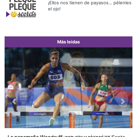
¡Ellos nos tienen de payasos… pélenles
el ojo!
Más leídas
Previous
Next
La panameña Woodruff, con oro y récord en Santo