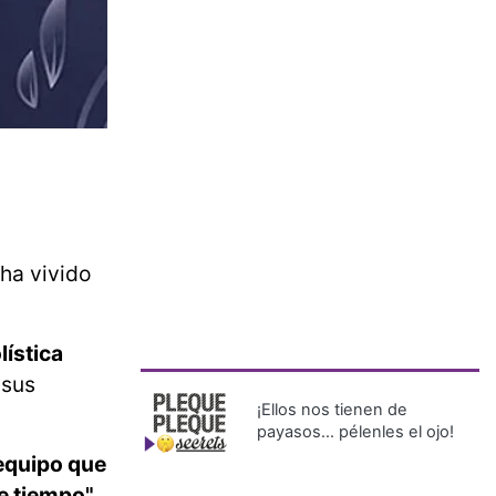
ha vivido
lística
 sus
¡Ellos nos tienen de
payasos… pélenles el ojo!
equipo que
e tiempo".