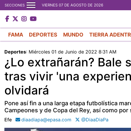
VIERNES 07 DE AGOSTO DE 2026
SECCIONES
FAMA
DEPORTES
MUNDO
TIERRA ADENT
Deportes
:
Miércoles 01 de Junio de 2022 8:31 AM
¿Lo extrañarán? Bale 
tras vivir 'una experien
olvidará
Pone así fin a una larga etapa futbolística m
Campeones y de Copa del Rey, así como por 
Efe
diaadiapa@epasa.com
@DiaaDiaPa