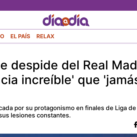
Pasar
al
contenido
principal
RO
EL PAÍS
RELAX
se despide del Real Mad
cia increíble' que 'jamá
arcada por su protagonismo en finales de Liga de
sus lesiones constantes.