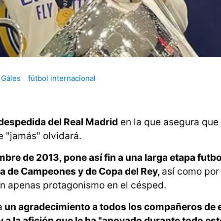
Gáles
fútbol internacional
 despedida del Real Madrid
en la que asegura que 
e "jamás" olvidará.
embre de 2013, pone así fin a una larga etapa futbo
ga de Campeones y de Copa del Rey,
así como por
in apenas protagonismo en el césped.
a
un agradecimiento a todos los compañeros de 
y a la afición que le ha "apoyado durante todo est