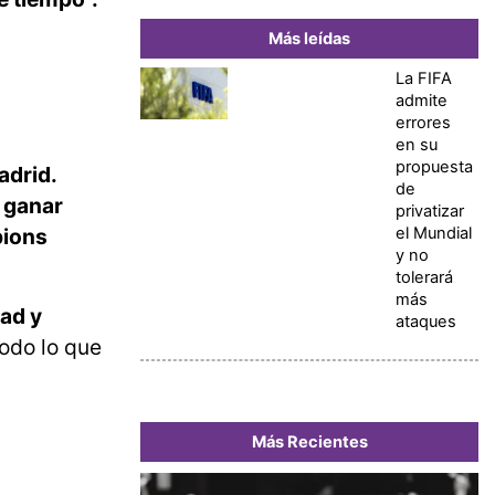
Más leídas
La FIFA
admite
errores
en su
propuesta
adrid.
de
, ganar
privatizar
el Mundial
pions
y no
tolerará
más
dad y
ataques
todo lo que
Más Recientes