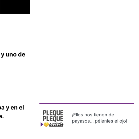
 y uno de
a y en el
¡Ellos nos tienen de
a.
payasos… pélenles el ojo!