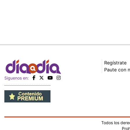
Regístrate
Paute con 
Siguenos en:
Todos los der
Proh