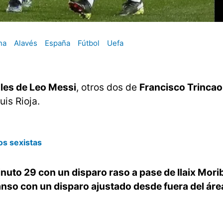
na
Alavés
España
Fútbol
Uefa
oles de Leo Messi
, otros dos de
Francisco Trincao
uis Rioja.
os sexistas
nuto 29 con un disparo raso a pase de Ilaix Morib
nso con un disparo ajustado desde fuera del áre