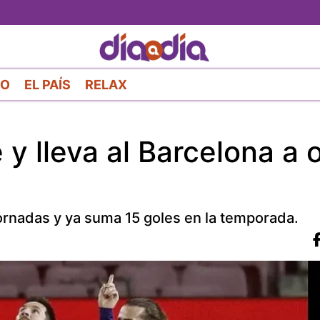
Pasar
al
contenido
principal
RO
EL PAÍS
RELAX
y lleva al Barcelona a 
jornadas y ya suma 15 goles en la temporada.