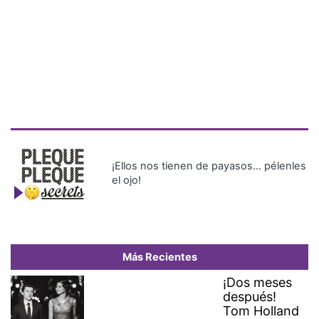
¡Ellos nos tienen de payasos… pélenles
el ojo!
Más Recientes
¡Dos meses
después!
Tom Holland