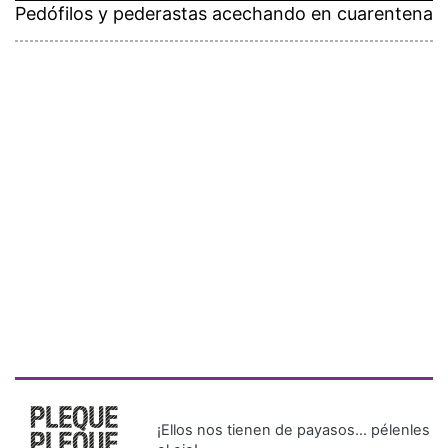
Pedófilos y pederastas acechando en cuarentena
¡Ellos nos tienen de payasos… pélenles