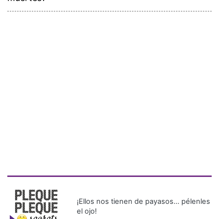
¡Ellos nos tienen de payasos… pélenles
el ojo!