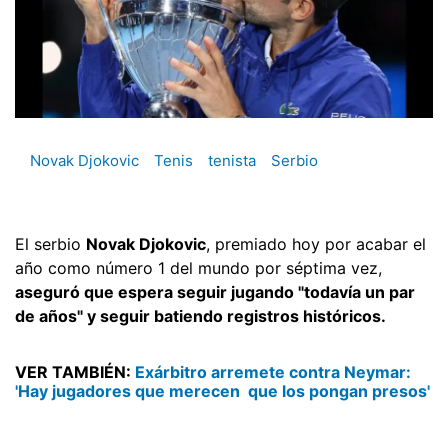
Novak Djokovic
Tenis
tenista
Serbio
El serbio
Novak Djokovic
, premiado hoy por acabar el
año como número 1 del mundo por séptima vez,
aseguró que espera seguir jugando "todavía un par
de años" y seguir batiendo registros históricos.
VER TAMBIÉN:
Exárbitro arremete contra Neymar:
'Hay jugadores que merecen que los pongan presos'