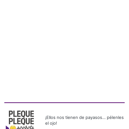
¡Ellos nos tienen de payasos… pélenles
el ojo!