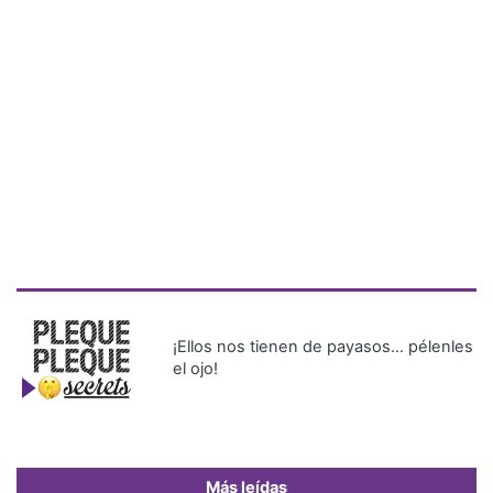
¡Ellos nos tienen de payasos… pélenles
el ojo!
Más leídas