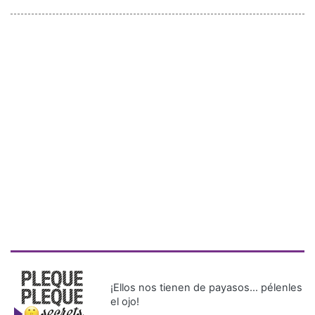
¡Ellos nos tienen de payasos… pélenles
el ojo!