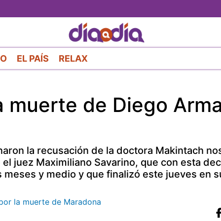
Pasar
al
contenido
principal
RO
EL PAÍS
RELAX
 la muerte de Diego Arm
ron la recusación de la doctora Makintach nos
ló el juez Maximiliano Savarino, que con esta dec
os meses y medio y que finalizó este jueves en s
e por la muerte de Maradona