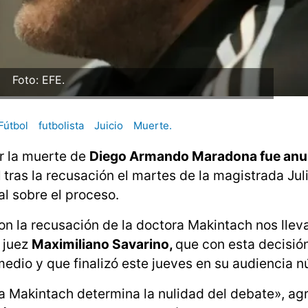
Foto: EFE.
Fútbol
futbolista
Juicio
Muerte.
or la muerte de
Diego Armando Maradona fue anu
l
tras la recusación el martes de la magistrada Jul
l sobre el proceso.
 la recusación de la doctora Makintach nos llev
l juez
Maximiliano Savarino,
que con esta decisió
medio y que finalizó este jueves en su audiencia 
a Makintach determina la nulidad del debate», ag