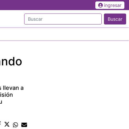
ingresar
Buscar
ando
 llevan a
isión
u