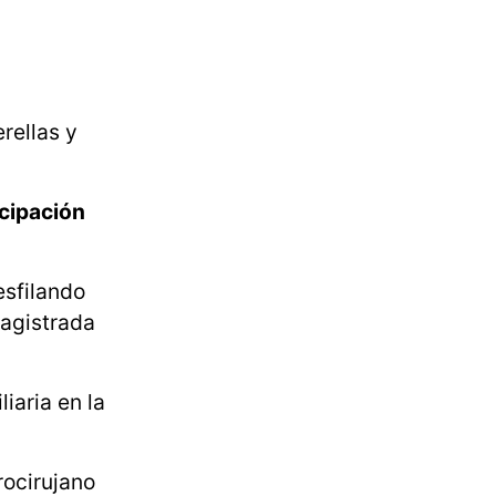
rellas y
icipación
sfilando
magistrada
iaria en la
rocirujano