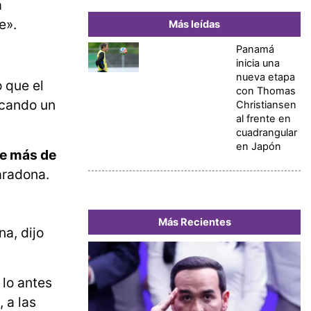
a
e».
Más leídas
Panamá
inicia una
nueva etapa
 que el
con Thomas
ocando un
Christiansen
al frente en
cuadrangular
en Japón
ue más de
Maradona.
Más Recientes
a, dijo
 lo antes
 a las