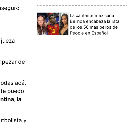
 aseguró
La cantante mexicana
Belinda encabeza la lista
de los 50 más bellos de
People en Español
 jueza
empezar de
todas acá.
 te puedo
ntina, la
utbolista y