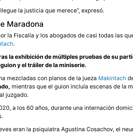
legue la justicia que merece”, expresó.
 de Maradona
or la Fiscalía y los abogados de casi todas las que
ntach
.
s la exhibición de múltiples pruebas de su part
uion y el tráiler de la miniserie.
ona mezcladas con planos de la jueza
Makintach
de
ndo,
mientras que el guion incluía escenas de la 
al juzgado.
, a los 60 años, durante una internación domicil
s.
ueves eran la psiquiatra Agustina Cosachov, el neu