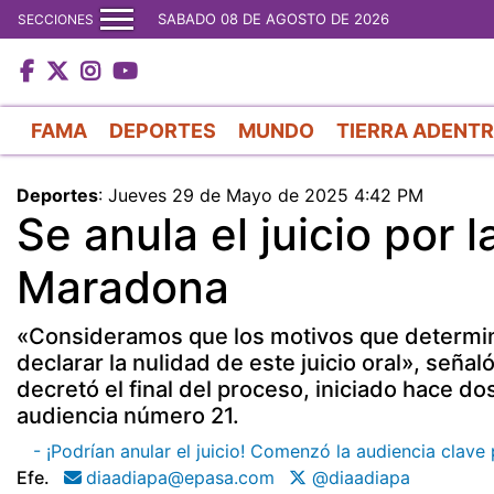
SABADO 08 DE AGOSTO DE 2026
SECCIONES
FAMA
DEPORTES
MUNDO
TIERRA ADENT
Deportes
:
Jueves 29 de Mayo de 2025 4:42 PM
Se anula el juicio por
Maradona
«Consideramos que los motivos que determina
declarar la nulidad de este juicio oral», seña
decretó el final del proceso, iniciado hace d
audiencia número 21.
- ¡Podrían anular el juicio! Comenzó la audiencia clav
Efe.
diaadiapa@epasa.com
@diaadiapa