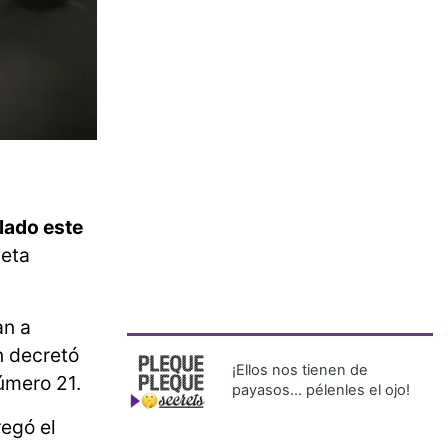
lado este
ieta
an a
n decretó
¡Ellos nos tienen de
número 21.
payasos… pélenles el ojo!
regó el