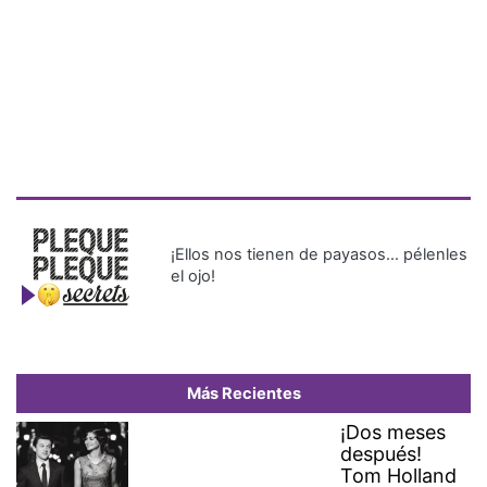
¡Ellos nos tienen de payasos… pélenles
el ojo!
Más Recientes
¡Dos meses
después!
Tom Holland