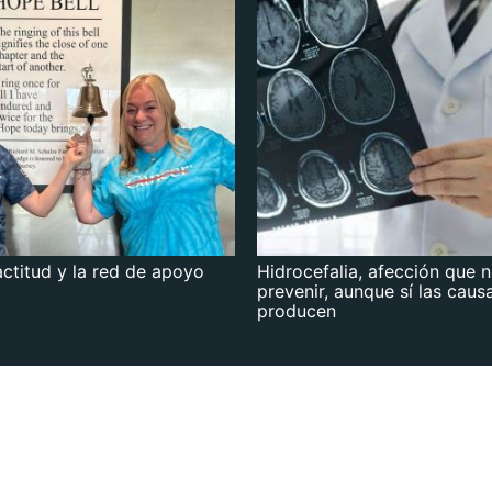
actitud y la red de apoyo
Hidrocefalia, afección que 
prevenir, aunque sí las caus
producen