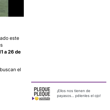
iado este
os
11 a 26 de
 buscan el
¡Ellos nos tienen de
payasos… pélenles el ojo!