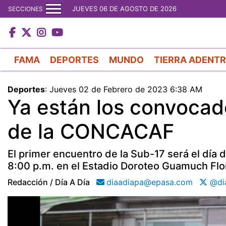
JUEVES 06 DE AGOSTO DE 2026
SECCIONES
FAMA
DEPORTES
MUNDO
TIERRA ADENT
Deportes
:
Jueves 02 de Febrero de 2023 6:38 AM
Ya están los convoca
de la CONCACAF
El primer encuentro de la Sub-17 será el día
8:00 p.m. en el Estadio Doroteo Guamuch Flo
Redacción / Día A Día
diaadiapa@epasa.com
@di