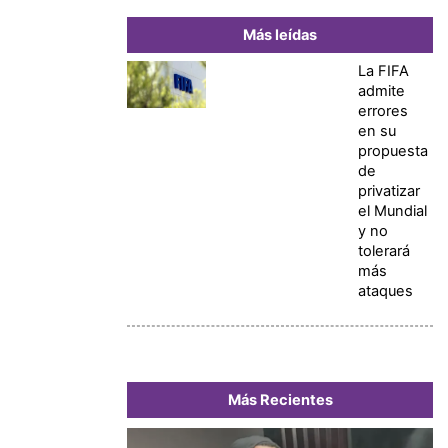
Más leídas
La FIFA
admite
errores
en su
propuesta
de
privatizar
el Mundial
y no
tolerará
más
ataques
Más Recientes