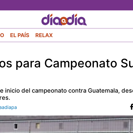
Pasar
al
contenido
principal
RO
EL PAÍS
RELAX
dos para Campeonato S
 de inicio del campeonato contra Guatemala, des
res.
aadiapa