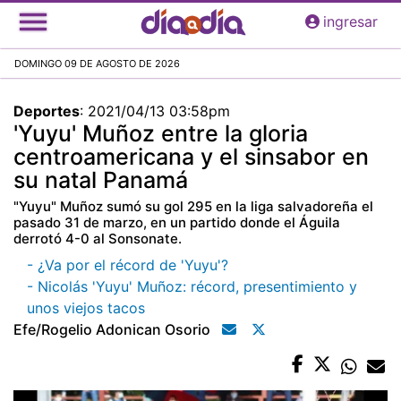
Pasar
ingresar
al
contenido
DOMINGO 09 DE AGOSTO DE 2026
principal
Deportes
:
2021/04/13 03:58pm
'Yuyu' Muñoz entre la gloria
centroamericana y el sinsabor en
su natal Panamá
"Yuyu" Muñoz sumó su gol 295 en la liga salvadoreña el
pasado 31 de marzo, en un partido donde el Águila
derrotó 4-0 al Sonsonate.
- ¿Va por el récord de 'Yuyu'?
- Nicolás 'Yuyu' Muñoz: récord, presentimiento y
unos viejos tacos
Efe/rogelio Adonican Osorio