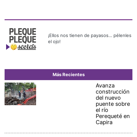
¡Ellos nos tienen de payasos… pélenles
el ojo!
Más Recientes
Avanza
construcción
del nuevo
puente sobre
el río
Perequeté en
Capira