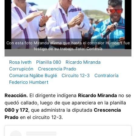
Con esta foto Miranda afirma que hasta el contralor Humbert fue
testigo de su trabajo. Foto: Cortesía
Rosa Iveth
Planilla 080
Ricardo Miranda
Corrupicón
Crescencia Prado
Comarca Ngäbe Buglé
Circuito 12-3
Contraloría
Federico Humbert
Reacción.
El dirigente indígena
Ricardo Miranda
no se
quedó callado, luego de que apareciera en la planilla
080 y 172
, que administra la diputada
Crescencia
Prado
en el circuito 12-3.