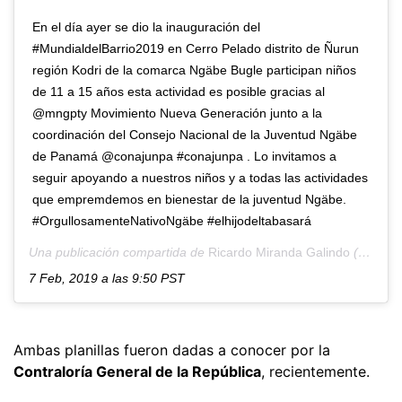
En el día ayer se dio la inauguración del
#MundialdelBarrio2019 en Cerro Pelado distrito de Ñurun
región Kodri de la comarca Ngäbe Bugle participan niños
de 11 a 15 años esta actividad es posible gracias al
@mngpty Movimiento Nueva Generación junto a la
coordinación del Consejo Nacional de la Juventud Ngäbe
de Panamá @conajunpa #conajunpa . Lo invitamos a
seguir apoyando a nuestros niños y a todas las actividades
que empremdemos en bienestar de la juventud Ngäbe.
#OrgullosamenteNativoNgäbe #elhijodeltabasará
Una publicación compartida de
Ricardo Miranda Galindo
(@miranda_kiad007) el
7 Feb, 2019 a las 9:50 PST
Ambas planillas fueron dadas a conocer por la
Contraloría General de la República
, recientemente.