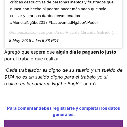
críticas destructivas de personas ineptos y frustrados que
nunca han hecho ni podran hacer más nada que solo
criticar y tirar sus dardos envenenados.
#MundialNgäbe2017 #LaJuventudNgäbeAlPoder
Una publicación compartida de
Ricardo Miranda Galindo
(@miranda_kiad007) el
8 May, 2018 a las 6:38 PDT
Agregó que espera que
algún día le paguen lo justo
por el trabajo que realiza.
"Cada trabajador es digno de su salario y un sueldo de
$174 no es un sueldo digno para el trabajo yo sí
realizo en la comarca Ngäbe Buglé",
acotó.
Para comentar debes registrarte y completar los datos
generales.