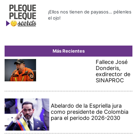
¡Ellos nos tienen de payasos… pélenles
el ojo!
Más Recientes
Fallece José
Donderis,
exdirector de
SINAPROC
Abelardo de la Espriella jura
como presidente de Colombia
para el periodo 2026-2030
Empresarios de Aguadulce