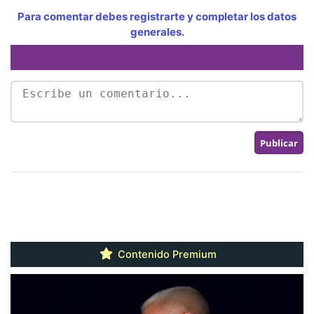
Para comentar debes registrarte y completar los datos
generales.
Contenido Premium