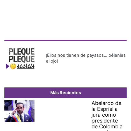
¡Ellos nos tienen de payasos… pélenles
el ojo!
Más Recientes
Abelardo de
la Espriella
jura como
presidente
de Colombia